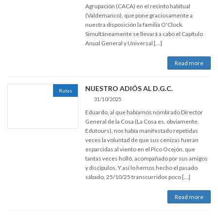
Agrupación (CACA) en el recinto habitual
(Valdemanco), que pone graciosamente a
nuestra disposición la familia O'Clock.
Simultáneamente se llevará a cabo el Capítulo
Anual General y Universal […]
Read more
NUESTRO ADIÓS AL D.G.C.
Rutas
31/10/2025
Eduardo, al que habíamos nombrado Director
General de la Cosa (La Cosa es, obviamente,
Edutours), nos había manifestado repetidas
veces la voluntad de que sus cenizas fueran
esparcidas al viento en el Pico Ocejón, que
tantas veces holló, acompañado por sus amigos
y discípulos. Y así lo hemos hecho el pasado
sábado, 25/10/25 transcurridos poco […]
Read more