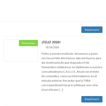
momento en que el viento se mezcló con las
cenizas de El Edu. También hay momentos
gastronómicos y varios lugares realmente
bellos. Entre ellos los pirenaicos. Hubo también
[…]
Read more
¡FELIZ 2026!
Referencias
01/01/2026
Fieles a nuestra tradición, deseamos a quien
nos lea un feliz Año Nuevo. Aprovechamos para
dar testimonio de que el pasado 29 de
Noviembre celebramos en Valdemanco nuestro
consuetudinario C.A.G.U.E. Anual con el éxito
de costumbre, como ya informábamos en el
artículo anterior. Recordar que la TYBA
correspondiente fue precedida por una corta
incursión por […]
Read more