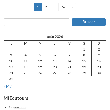
Pagination
Page
Page
Page
1
2
…
62
»
des
Buscar
publications
août 2026
L
M
M
J
V
S
D
1
2
3
4
5
6
7
8
9
10
11
12
13
14
15
16
17
18
19
20
21
22
23
24
25
26
27
28
29
30
31
« Mai
Mi Edutours
Connexion