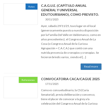
C.A.G.U.E. (CAPÍTULO ANUAL
Rutas
GENERAL Y UNIVERSAL
EDUTOURSIANO), COMO PREVISTO.
30/11/2025
Ayer, sábado 29/11/25, tuvo lugar en el local
(generosamente puesto a nuestra disposición
por la Familia Del Valle en Valdemanco, como en
años precedentes), el Congreso Anual de La
Cosa (o Congreso Anual de la Curiosa
Agrupación = C.A.C.A.) que contó con una
nutrida presencia de cronopios y cronopias. Se
hicieron brindis varios, siendo el […]
Read more
CONVOCATORIA CACA/CAGUE 2025
Referencias
17/11/2025
Como es consuetudinario, la CS (Curia
Senatorial), previa deliberación y consenso,
tiene el placer de convocar a la grey a la
celebración del Congreso Anual de la Curiosa