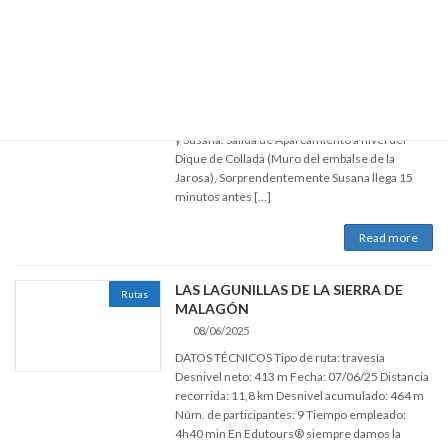
Rutas
16/06/2025
DATOS TÉCNICOS Tipo de ruta: circular Desnivel
neto: 560 m Fecha: 14/06/25 Distancia
recorrida: 14,9 km Desnivel acumulado: 590 m
Núm. de participantes: 4 Tiempo empleado:
4h46 min Participantes: Cristophe, Félix, Santos
y Susana. Salida de Aparcamiento a nivel del
Dique de Collada (Muro del embalse de la
Jarosa), Sorprendentemente Susana llega 15
minutos antes […]
Read more
LAS LAGUNILLAS DE LA SIERRA DE
Rutas
MALAGÓN
08/06/2025
DATOS TÉCNICOS Tipo de ruta: travesía
Desnivel neto: 413 m Fecha: 07/06/25 Distancia
recorrida: 11,8 km Desnivel acumulado: 464 m
Núm. de participantes: 9 Tiempo empleado:
4h40 min En Edutours® siempre damos la