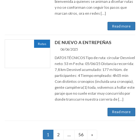
bienvenida a quienes se animan a diseñar rutas
y no se conforman con seguir los pasos que
marcan otros, ora en redes […]
Read more
DE NUEVO A ENTREPEÑAS
Rutas
06/06/2025
DATOS TÉCNICOS Tipo de ruta: circular Desnivel
neto: 53 m Fecha: 05/06/25 Distancia recorrida:
7,8 km Desnivel acumulado: 177 m Núm. de
participantes: 4 Tiempo empleado: 4h05 min
Con distintos cronopios (incluida una cronopia),
gente campiñera(1) toda, volvemos a hollar este
paraje que no suele estar muy concurrido por
donde transcurre nuestra correría de […]
Read more
Pagination
Page
Page
Page
1
2
…
56
»