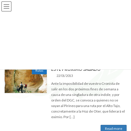
Skip
Skip
Edutours
to
to
the
the
content
Navigation
janvier 2013
HOME
janvier 2013
ESTE PRÓXIMO SÁBADO
Rutas
22/01/2013
Ante la imposibilidad de vuestro Cronista de
salir en los dos próximos fines de semana a
causa de una singladura de otra índole, y por
orden del DGC, se convoca a quienes no se
vayan al Pirineo para una ruta por el Alto Tajo,
concretamente a la Hoz de Oter, que liderará el
eximio. Por […]
Read more