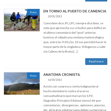
EN TORNO AL PUERTO DE CANENCIA
Rutas
20/01/2013
Como bien dice JFL (JFL siempre dice bien, se
nota que aprovecha sus estudios para delfín) en
el último comentario del "post" anterior,
tuvimos el sábado una ventana meteorológica
que, entre las 9:30 y las 13 nos permitió hacer la
mayor parte de la singladura. Si llegamos a subir
a la Cabeza de la Braña […]
Read more
ANATEMA CRONISTIL
Rutas
16/01/2013
Asisto con sorpresa y cierta indignación al
hecho atentatorio contra el acervo
consuetudinario que marcan los S.P.E.
(Sagrados Principios Edutoursianos) de que
comentarios, divergencias, opiniones, piancias,
etc. de la grey edutoursiana deben sustanciarse