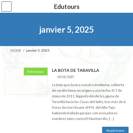
Skip
Skip
Edutours
to
to
the
the
content
Navigation
janvier 5, 2025
HOME
janvier 5, 2025
LA BOTA DE TARAVILLA
Referencias
05/01/2025
La bota que ilustra nuestro emblema, cubierta
de verdín tiene un origen y una fecha: El 7 de
mayo de 2011, bajando desde la Laguna de
Taravilla hacia las Casas del Salto, tras más de 6
horas de marcha por el P.N. del Alto Tajo,
habiendo hollado parajes con evocadores
nombres tales como El Machorrillo, […]
Read more