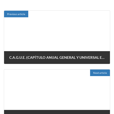
Previous article
C.A.G.U.E. (CAPÍTULO ANUAL GENERAL Y UNIVERSAL EDUTOURSIANO), COMO PREVISTO.
30/11/2025
Next article