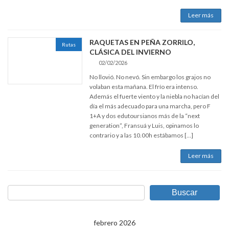
Leer más
RAQUETAS EN PEÑA ZORRILO,
Rutas
CLÁSICA DEL INVIERNO
02/02/2026
No llovió. No nevó. Sin embargo los grajos no
volaban esta mañana. El frío era intenso.
Además el fuerte viento y la niebla no hacían del
día el más adecuado para una marcha, pero F
1+A y dos edutoursianos más de la “next
generation”, Fransuá y Luis, opinamos lo
contrario y a las 10.00h estábamos […]
Leer más
Buscar
febrero 2026