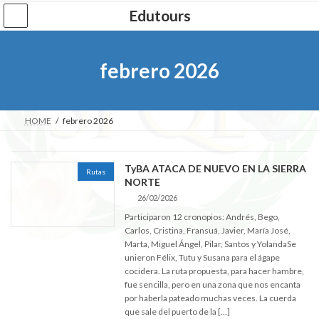
Saltar
Saltar
Edutours
al
a
contenido
la
navegación
febrero 2026
HOME
febrero 2026
TyBA ATACA DE NUEVO EN LA SIERRA
Rutas
NORTE
26/02/2026
Participaron 12 cronopios: Andrés, Bego,
Carlos, Cristina, Fransuá, Javier, María José,
Marta, Miguel Ángel, Pilar, Santos y YolandaSe
unieron Félix, Tutu y Susana para el ágape
cocidera. La ruta propuesta, para hacer hambre,
fue sencilla, pero en una zona que nos encanta
por haberla pateado muchas veces. La cuerda
que sale del puerto de la […]