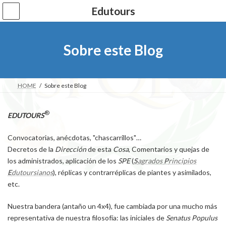
Saltar
Saltar
Edutours
al
a
contenido
la
navegación
Sobre este Blog
HOME
Sobre este Blog
®
EDUTOURS
Convocatorias, anécdotas, "chascarrillos"…
Decretos de la
Dirección
de esta
Cosa
, Comentarios y quejas de
los administrados, aplicación de los
SPE
(
S
agrados
P
rincipios
E
dutoursianos
), réplicas y contrarréplicas de piantes y asimilados,
etc.
Nuestra bandera (antaño un 4x4), fue cambiada por una mucho más
representativa de nuestra filosofía: las iniciales de
Senatus Populus