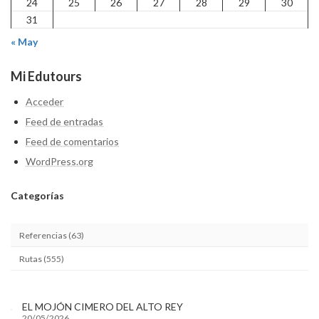
24
25
26
27
28
29
30
31
« May
Mi Edutours
Acceder
Feed de entradas
Feed de comentarios
WordPress.org
Categ
orías
Referencias (63)
Rutas (555)
EL MOJÓN CIMERO DEL ALTO REY
20/05/2026