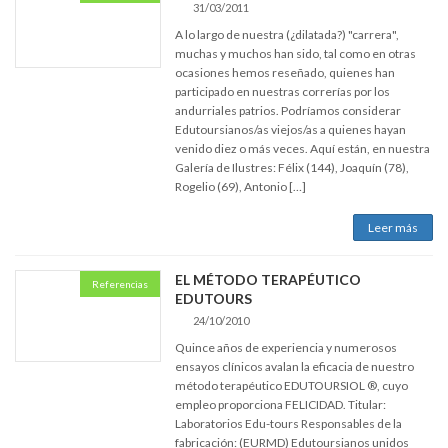
31/03/2011
A lo largo de nuestra (¿dilatada?) "carrera",
muchas y muchos han sido, tal como en otras
ocasiones hemos reseñado, quienes han
participado en nuestras correrías por los
andurriales patrios. Podríamos considerar
Edutoursianos/as viejos/as a quienes hayan
venido diez o más veces. Aquí están, en nuestra
Galería de Ilustres: Félix (144), Joaquín (78),
Rogelio (69), Antonio […]
Leer más
EL MÉTODO TERAPÉUTICO
Referencias
EDUTOURS
24/10/2010
Quince años de experiencia y numerosos
ensayos clínicos avalan la eficacia de nuestro
método terapéutico EDUTOURSIOL ®, cuyo
empleo proporciona FELICIDAD. Titular:
Laboratorios Edu-tours Responsables de la
fabricación: (EURMD) Edutoursianos unidos