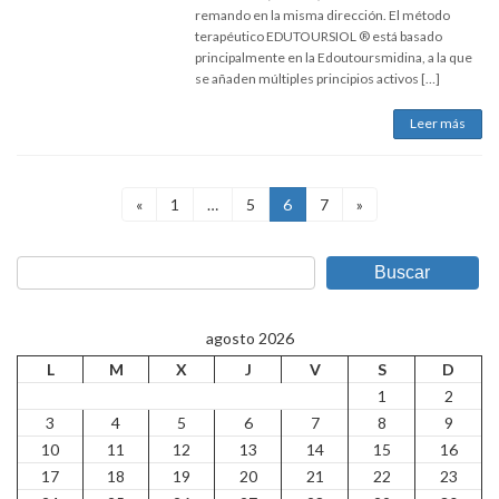
remando en la misma dirección. El método
terapéutico EDUTOURSIOL ® está basado
principalmente en la Edoutoursmidina, a la que
se añaden múltiples principios activos […]
Leer más
Paginación
Página
Página
Página
Página
«
1
…
5
6
7
»
de
Buscar
entradas
agosto 2026
L
M
X
J
V
S
D
1
2
3
4
5
6
7
8
9
10
11
12
13
14
15
16
17
18
19
20
21
22
23