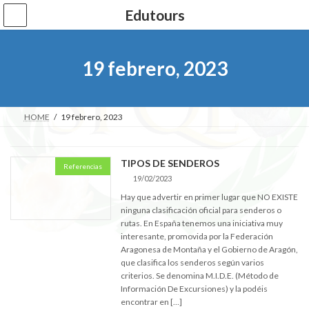
Saltar
Saltar
Edutours
al
a
contenido
la
navegación
19 febrero, 2023
HOME
19 febrero, 2023
TIPOS DE SENDEROS
Referencias
19/02/2023
Hay que advertir en primer lugar que NO EXISTE
ninguna clasificación oficial para senderos o
rutas. En España tenemos una iniciativa muy
interesante, promovida por la Federación
Aragonesa de Montaña y el Gobierno de Aragón,
que clasifica los senderos según varios
criterios. Se denomina M.I.D.E. (Método de
Información De Excursiones) y la podéis
encontrar en […]