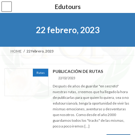
Saltar
Saltar
Edutours
al
a
contenido
la
navegación
22 febrero, 2023
HOME
22 febrero, 2023
PUBLICACIÓN DE RUTAS
Rutas
22/02/2023
Después de años de guardar "en secreto"
nuestras rutas, creemos que ha llegado la hora
de publicarlas para que quien lo quiera, sea o no
edutoursiano/a, tenga la oportunidad de vivir las
mismas emociones, aventuras y desventuras
que nosotros. Como desde el año 2000
guardamos todos los "tracks" de las mismas,
poco a poco iremos […]