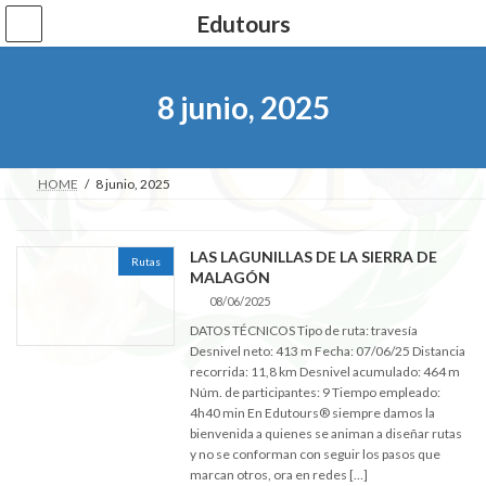
Saltar
Saltar
Edutours
al
a
contenido
la
navegación
8 junio, 2025
HOME
8 junio, 2025
LAS LAGUNILLAS DE LA SIERRA DE
Rutas
MALAGÓN
08/06/2025
DATOS TÉCNICOS Tipo de ruta: travesía
Desnivel neto: 413 m Fecha: 07/06/25 Distancia
recorrida: 11,8 km Desnivel acumulado: 464 m
Núm. de participantes: 9 Tiempo empleado:
4h40 min En Edutours® siempre damos la
bienvenida a quienes se animan a diseñar rutas
y no se conforman con seguir los pasos que
marcan otros, ora en redes […]