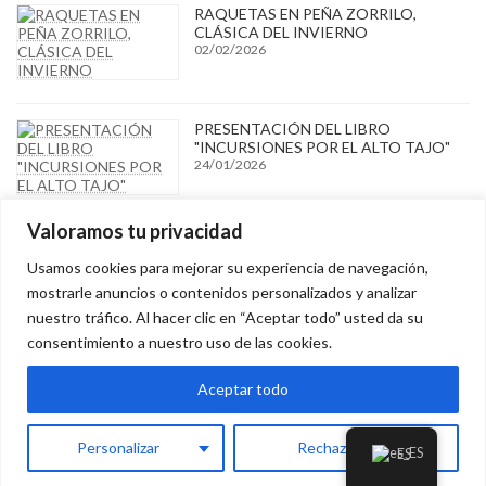
RAQUETAS EN PEÑA ZORRILO,
CLÁSICA DEL INVIERNO
02/02/2026
PRESENTACIÓN DEL LIBRO
"INCURSIONES POR EL ALTO TAJO"
24/01/2026
Valoramos tu privacidad
Archivos
Usamos cookies para mejorar su experiencia de navegación,
mostrarle anuncios o contenidos personalizados y analizar
Archivos
nuestro tráfico. Al hacer clic en “Aceptar todo” usted da su
consentimiento a nuestro uso de las cookies.
Aceptar todo
Copyright © Edutours. Todos los derechos reservados.
Personalizar
Rechazar todo
ES
Powered by
WordPress
with
Lightning Theme
&
VK All in One Expansion Unit